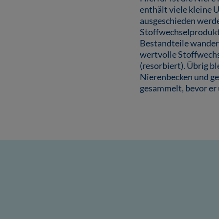
enthält viele kleine
ausgeschieden werde
Stoffwechselprodukte,
Bestandteile wandern
wertvolle Stoffwech
(resorbiert). Übrig b
Nierenbecken und gel
gesammelt, bevor er 