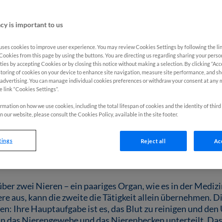
cy is important to us
uses cookies to improve user experience. You may review Cookies Settings by following the link
 Cookies from this page by using the buttons. You are directing us regarding sharing your pers
rties by accepting Cookies or by closing this notice without making a selection. By clicking “Acce
storing of cookies on your device to enhance site navigation, measure site performance, and s
 advertising. You can manage individual cookies preferences or withdraw your consent at any
rebs – Informationen f
e link “Cookies Settings”.
rmation on how we use cookies, including the total lifespan of cookies and the identity of third
*innen und Angehörige
n our website, please consult the Cookies Policy, available in the site footer.
tings
Reject all
Acc
abe der Niere
er zwei Nieren – ein paariges Organ, wie es in der Medizin
iere aus, kann die zweite die Tätigkeit allein übernehmen. D
: Ihre Hauptaufgabe ist es, das Blut zu reinigen und den U
e in das Nierengewebe und das Nierenbecken unterteilt. D