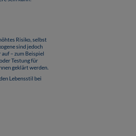
öhtes Risiko, selbst
ikogene sind jedoch
 auf – zum Beispiel
oder Testung für
innen geklärt werden.
den Lebensstil bei