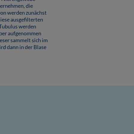
übernehmen, die
ron werden zunächst
iese ausgefilterten
 Tubulus werden
örper aufgenommen
Dieser sammelt sich im
rd dann in der Blase