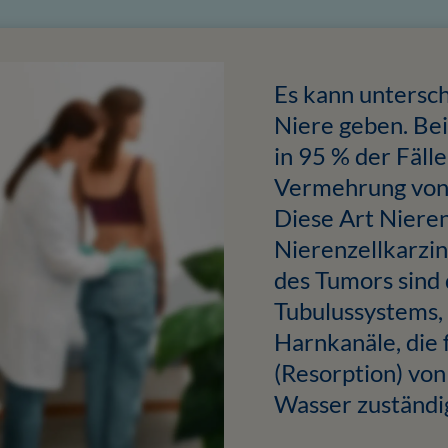
Es kann untersch
Niere geben. Bei
in 95 % der Fäll
Vermehrung von
Diese Art Niere
Nierenzellkarzi
des Tumors sind 
Tubulussystems, 
Harnkanäle, die
(Resorption) vo
Wasser zuständig