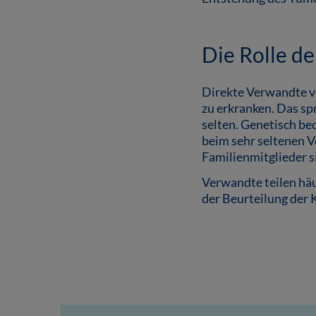
Die Rolle d
Direkte Verwandte vo
zu erkranken. Das sp
selten. Genetisch be
beim sehr seltenen 
Familienmitglieder s
Verwandte teilen häu
der Beurteilung der 