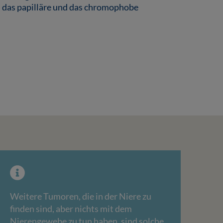
. das papilläre und das chromophobe
Weitere Tumoren, die in der Niere zu
finden sind, aber nichts mit dem
Nierengewebe zu tun haben, sind solche