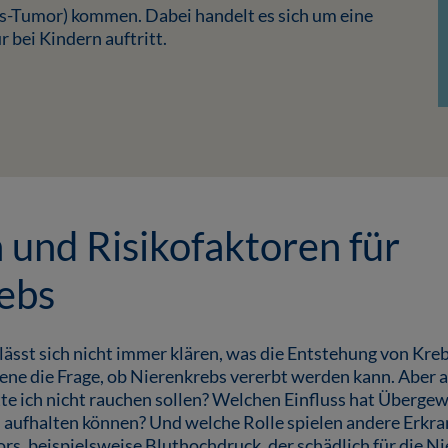
s-Tumor) kommen. Dabei handelt es sich um eine
r bei Kindern auftritt.
 und Risikofaktoren für
ebs
 lässt sich nicht immer klären, was die Entstehung von Kreb
ffene die Frage, ob Nierenkrebs vererbt werden kann. Aber 
tte ich nicht rauchen sollen? Welchen Einfluss hat Überge
aufhalten können? Und welche Rolle spielen andere Erkra
s, beispielsweise Bluthochdruck, der schädlich für die Ni