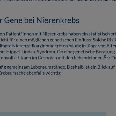
er Gene bei Nierenkrebs
n Patient*innen mit Nierenkrebs haben ein statistisch erh
richt für einen möglichen genetischen Einfluss. Solche Ris
dingte Nierenzellkarzinome treten häufig in jüngerem Alter
Von-Hippel-Lindau-Syndrom. Ob eine genetische Beratung 
innvoll ist, kann im Gespräch mit den behandelnden Ärzt*
fig gemeinsam Lebensumstände. Deshalb ist ein Blick auf 
Krebsursache ebenfalls wichtig.