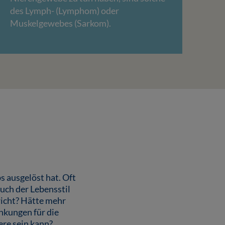
des Lymph- (Lymphom) oder
Muskelgewebes (Sarkom).
s ausgelöst hat. Oft
auch der Lebensstil
wicht? Hätte mehr
nkungen für die
ere sein kann?