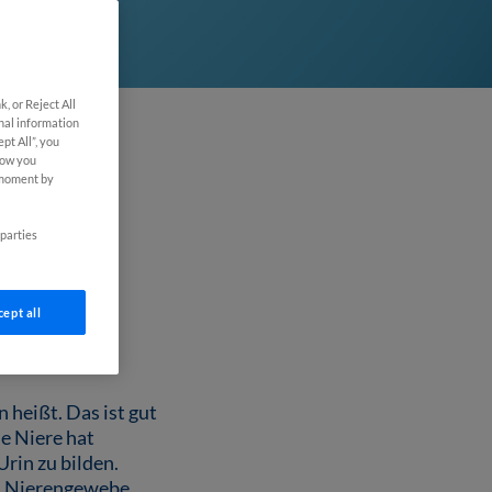
, or Reject All
onal information
pt All”, you
how you
 moment by
ür
 parties
ept all
 heißt. Das ist gut
ie Niere hat
rin zu bilden.
as Nierengewebe