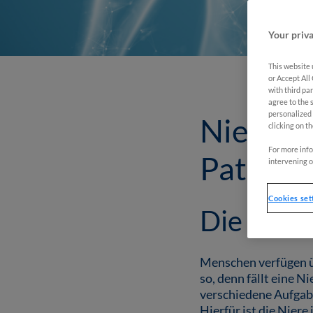
Your priva
This website 
or Accept All
with third pa
agree to the 
personalized
Nierenk
clicking on th
For more info
Patient
intervening o
Cookies set
Die Aufg
Menschen verfügen üb
so, denn fällt eine N
verschiedene Aufgaben
Hierfür ist die Nier